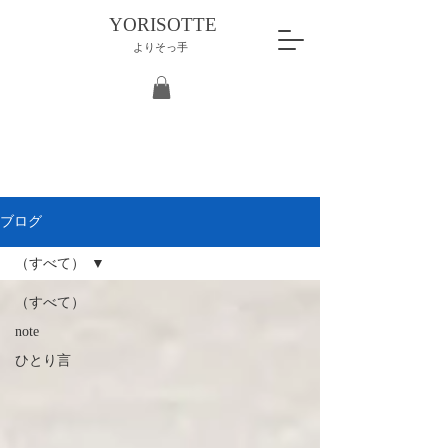
YORISOTTE
よりそっ手
ブログ
（すべて）
（すべて）
note
ひとり言