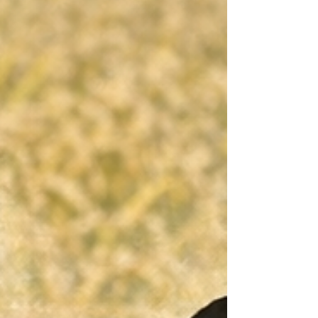
（せい）」の エネルギー。 まずは、お約束の「とげぬき地
蔵」こと高岩寺へ。 駆け足で、しかし敬意を込めて合掌。
日頃の煩悩を三十分で洗い流そうなどという不遜な願いは
さておき、とりあえず街の空気に身を浸してみる。 ふと周
囲を観察すれば、そこは「 古き良き日本 」のテーマパーク
のようであった。 年配の方々が、まるで十代の若者のよう
に（あるいはそれ以上に）溌剌と闊歩している。 店先に並
ぶのは、一周回って新鮮にすら映る古風な土産物の数々。
そして、至るところに躍る「筆文字」の作品たち。 その力
強い墨のハネや払いを眺めていると、「 人