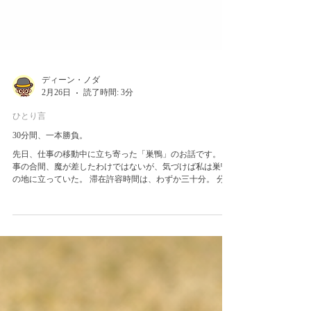
ディーン・ノダ
2月26日
読了時間: 3分
ひとり言
30分間、一本勝負。
先日、仕事の移動中に立ち寄った「巣鴨」のお話です。 仕
事の合間、魔が差したわけではないが、気づけば私は巣鴨
の地に立っていた。 滞在許容時間は、わずか三十分。 分刻
みのスケジュールというやつだ。 我ながら、密度の高い人
生を送りすぎているのではないか。 平日の真昼間だという
のに、巣鴨地蔵通り商店街は、信じられないほどの活気に
満ち溢れていた。 歩いているだけで、どこからともなく
「元気の素」を無理やり注入されるような、 圧倒的な「生