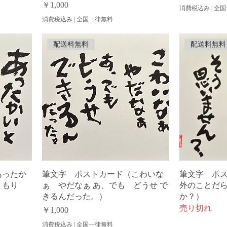
価格
￥1,000
消費税込み
|
全国
消費税込み
|
全国一律無料
配送料無料
配送料無料
あったか
筆文字 ポストカード（こわいな
筆文字 ポ
ぬくもり
ぁ やだなぁ あ、でも どうせ で
外のことだ
）
きるんだった。）
か？）
売り切れ
価格
￥1,000
消費税込み
|
全国一律無料