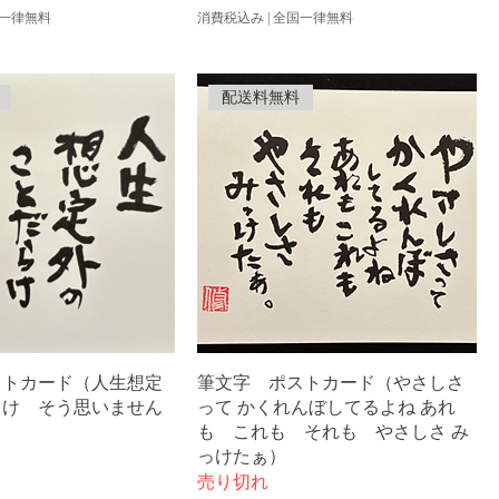
一律無料
消費税込み
|
全国一律無料
配送料無料
ストカード（人生想定
筆文字 ポストカード（やさしさ
らけ そう思いません
って かくれんぼしてるよね あれ
も これも それも やさしさ み
っけたぁ）
売り切れ