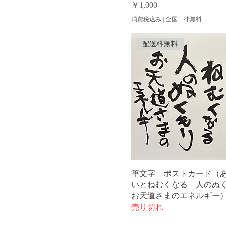
価格
￥1,000
消費税込み
|
全国一律無料
配送料無料
筆文字 ポストカード（
いとねむくなる 人の
お天道さまのエネルギー
売り切れ