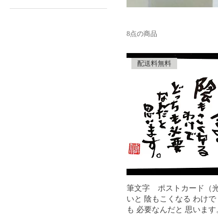
8点の商品
配送料無料
筆文字 ポストカード（光
いと 陰もこくなる わけで
も 必要なんだと 思います