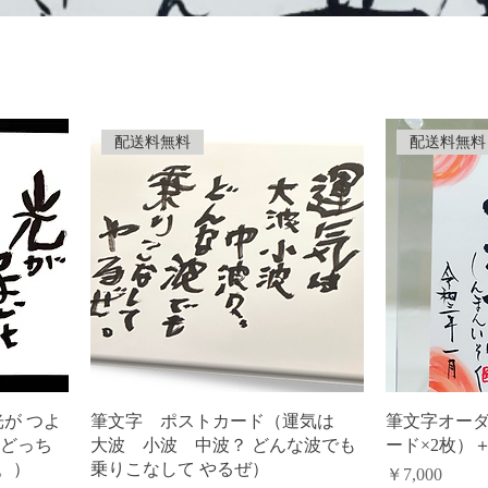
配送料無料
配送料無料
が つよ
筆文字 ポストカード（運気は
筆文字オー
 どっち
大波 小波 中波？ どんな波でも
ード×2枚）
。）
乗りこなして やるぜ）
価格
￥7,000