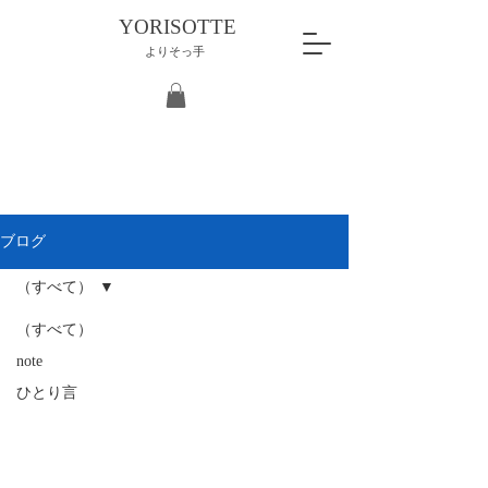
YORISOTTE
よりそっ手
ブログ
（すべて）
（すべて）
note
ひとり言