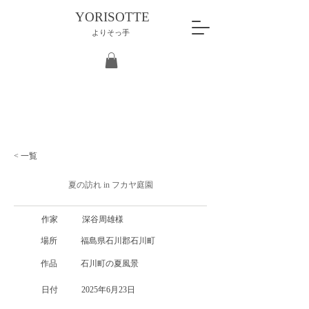
YORISOTTE
よりそっ手
< 一覧
夏の訪れ in フカヤ庭園
作家
深谷周雄様
場所
福島県石川郡石川町
作品
石川町の夏風景
日付
2025年6月23日