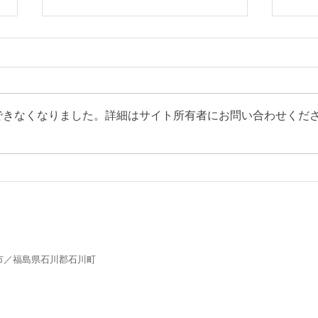
できなくなりました。詳細はサイト所有者にお問い合わせくだ
実季
何にもないって事 そりゃあな
んでもアリって事
市／福島県石川郡石川町