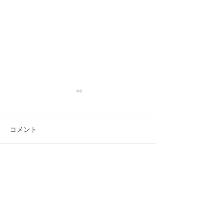
コメント
実季楽農園さん
何にもないって事 そりゃ
この投稿へのコメントは利用でき
なくなりました。詳細はサイト所
あなんでもアリって事
有者にお問い合わせください。