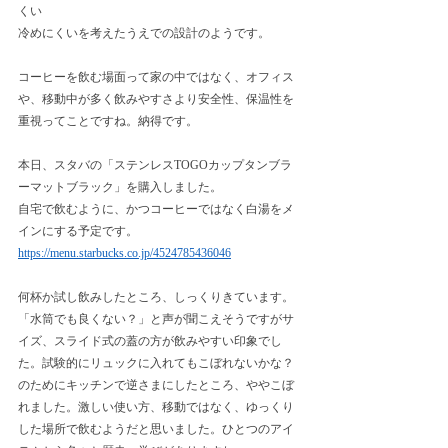
くい
冷めにくいを考えたうえでの設計のようです。
コーヒーを飲む場面って家の中ではなく、オフィス
や、移動中が多く飲みやすさより安全性、保温性を
重視ってことですね。納得です。
本日、スタバの「ステンレスTOGOカップタンブラ
ーマットブラック」を購入しました。
自宅で飲むように、かつコーヒーではなく白湯をメ
インにする予定です。
https://menu.starbucks.co.jp/4524785436046
何杯か試し飲みしたところ、しっくりきています。
「水筒でも良くない？」と声が聞こえそうですがサ
イズ、スライド式の蓋の方が飲みやすい印象でし
た。試験的にリュックに入れてもこぼれないかな？
のためにキッチンで逆さまにしたところ、ややこぼ
れました。激しい使い方、移動ではなく、ゆっくり
した場所で飲むようだと思いました。ひとつのアイ