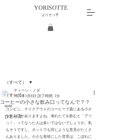
YORISOTTE
よりそっ手
記事
（すべて）
ディーン・ノダ
（すべて）
2025年3月8日
読了時間: 1分
コーヒーの小さな飲み口ってなんで？？
note
コンビニ、テイクアウトのコーヒーで蓋にある小さ
な飲み口がありますよね。淹れたてを飲むと「アツ
ひとり言
っ！」ってなった人は多いではないでしょうか。私
もそうですし、ネットでも同じような意見がたくさ
んありました。小さな形状にした背景は、こぼれに