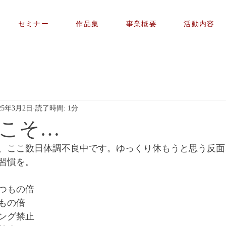
セミナー
作品集
事業概要
活動内容
25年3月2日
読了時間: 1分
こそ…
、ここ数日体調不良中です。ゆっくり休もうと思う反面
習慣を。
つもの倍
もの倍
ング禁止