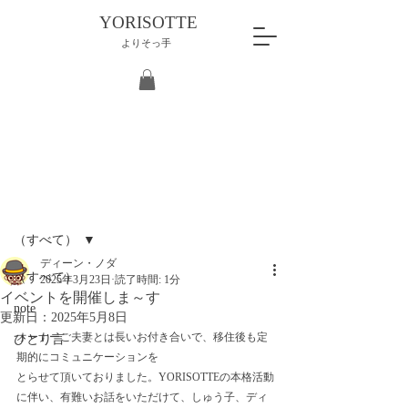
YORISOTTE
よりそっ手
記事
（すべて）
ディーン・ノダ
（すべて）
2025年3月23日
読了時間: 1分
イベントを開催しま～す
note
更新日：
2025年5月8日
オーナーご夫妻とは長いお付き合いで、移住後も定
ひとり言
期的にコミュニケーションを
とらせて頂いておりました。YORISOTTEの本格活動
に伴い、有難いお話をいただけて、しゅう子、ディ