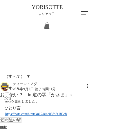
YORISOTTE
よりそっ手
記事
（すべて）
ディーン・ノダ
（すべて）
2025年9月7日
読了時間: 1分
お手伝い？ in 道の駅「かさま」♪
note
noteを更新しました。
ひとり言
https://note.com/hirataku12/n/ne08fb2f183e8
笠間
道の駅
note