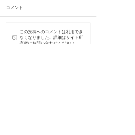
コメント
絶景の富士山♪
YORISOTTEの
この投稿へのコメントは利用でき
なくなりました。詳細はサイト所
エピソード！
有者にお問い合わせください。
活動エリア：千葉県松戸市／静岡県沼津市／福島県石川郡石
川町
特定商取引法に基づく表記
プライバシーポリシー
​事業概要
お問い合わせ